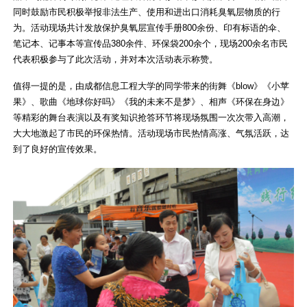
同时鼓励市民积极举报非法生产、使用和进出口消耗臭氧层物质的行
为。活动现场共计发放保护臭氧层宣传手册800余份、印有标语的伞、
笔记本、记事本等宣传品380余件、环保袋200余个，现场200余名市民
代表积极参与了此次活动，并对本次活动表示称赞。
值得一提的是，由成都信息工程大学的同学带来的街舞《blow》《小苹
果》、歌曲《地球你好吗》《我的未来不是梦》、相声《环保在身边》
等精彩的舞台表演以及有奖知识抢答环节将现场氛围一次次带入高潮，
大大地激起了市民的环保热情。活动现场市民热情高涨、气氛活跃，达
到了良好的宣传效果。