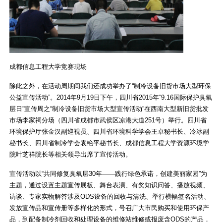
成都信息工程大学竞赛现场
除此之外，在活动周期间我们还成功举办了“制冷设备旧货市场大型环保
公益宣传活动”。2014年9月19日下午，四川省2015年“9.16国际保护臭氧
层日”宣传周之“制冷设备旧货市场大型宣传活动”在西南大型新旧货批发
市场李家祠分场（四川省成都市武侯区凉港大道251号）举行。四川省
环境保护厅张金汉副巡视员、四川省环境科学学会王卓秘书长、冷冰副
秘书长、四川省制冷学会袁艳平秘书长、成都信息工程大学资源环境学
院叶芝祥院长等相关领导出席了宣传活动。
宣传活动以“共同修复臭氧层30年——践行绿色承诺，创建美丽家园”为
主题，通过设置主题宣传展板、舞台表演、有奖知识问答、播放视频、
访谈、专家实物解答涉及ODS设备的回收与清洗、举行横幅签名活动、
发放宣传品和宣传册等多样化的形式，号召广大市民购买和使用环保产
品，到配备制冷剂回收和处理设备的维修站维修或报废含ODS的产品，