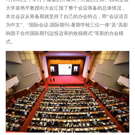
大学袁艳平教授向大会汇报了整个会议筹备的总体情况，
本次会议从筹备期就坚持了自己的办会特点，即“会议语言
为中文”、“国际会议-国际期刊-暑期学校三位一体“及“高影
响因子合作国际期刊边投边审的收稿模式”等新的办会模
式。