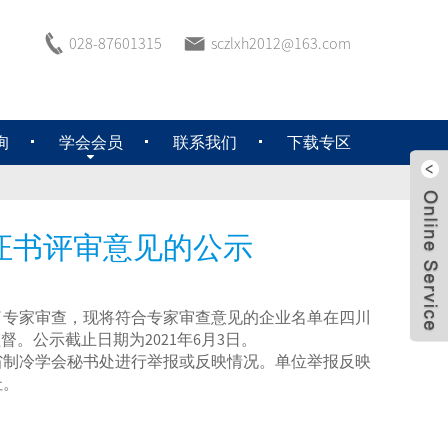
028-87601315
sczlxh2012@163.com
询
学会会员
联系我们
下载专区
证书评审意见的公示
了专家审查，现将符合专家审查意见的企业名单在四川
。公示截止日期为2021年6月3日。
省制冷学会秘书处进行举报或反映情况。单位举报反映
址。